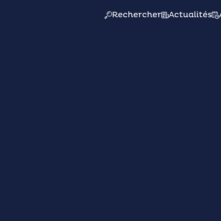
Rechercher
Actualités
Mairie
Actions
Pr
e à
lle
t pour
ssance