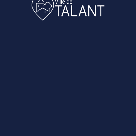
VIGILANCE ROUGE CANICULE
– La Ville de Talant mobilisée
Le département de Côte-d’Or est
placé en vigilance rouge canicule
depuis ce lundi 22 juin à midi. Des
températures extrêmes sont
attendues jusqu&rsqu...
LIRE L'ARTICLE