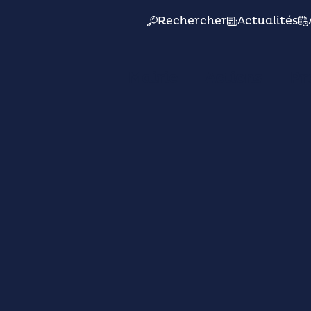
Rechercher
Actualités
Mairie
Actions
Pr
Le 07/07/26
rt du feu d’artifi
12 septembre 202