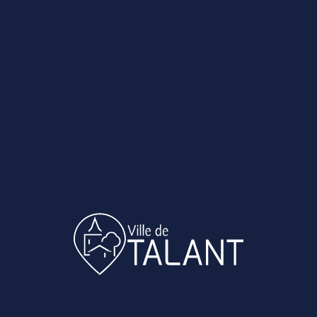
. Nous vous tiendrons informés de la date de report
s les meilleurs délais.
MUNIQUÉ DE PRESSE VILLE DE TALANT - REPORT DU FEU D
UNIQUÉ DE PRESSE VILLE DE TALANT - REPORT D
D'ARTIFICE DU 13 JUILLET