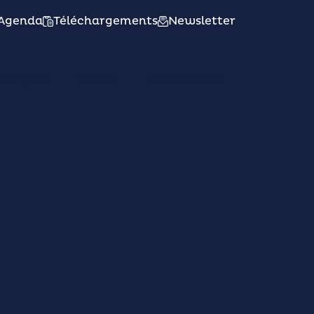
Agenda
Téléchargements
Newsletter
atique
Vivre
Découvrir
ce au
6