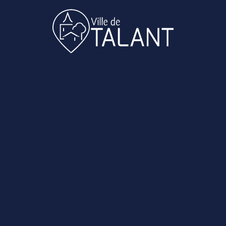
une garde d’enfants, d’un ouvrier d’entretien, d’un
oser une offre
N
iat avec
 l’emploi et