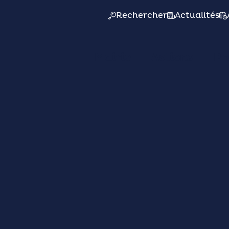
Rechercher
Actualités
Mairie
Actions
Pr
à
tissage
 si vous êtes
voie de