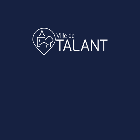
 (disponible
diennage
l’entretien et le
tre à l’ensemble des
os installations de