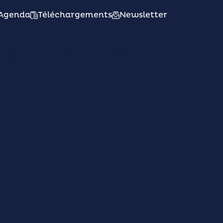
Agenda
Téléchargements
Newsletter
atique
Vivre
Découvrir
n De