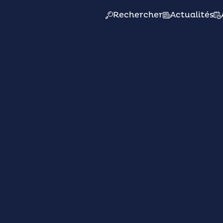
Rechercher
Actualités
Mairie
Actions
Pr
07/06
09/06
Marie-Thérèse EYQUEM
rnoi De Badminto
Talant