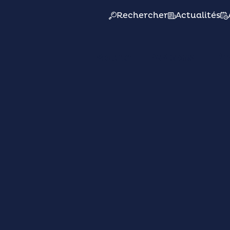
Rechercher
Actualités
Mairie
Actions
Pr
MER. 17/09
14h
L'ESCALE - Bibliothèque multimédia
our de piste sur le j
GRAN TURISMO 7