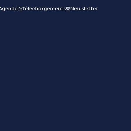
Agenda
Téléchargements
Newsletter
atique
Vivre
Découvrir
eu