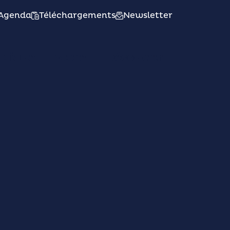
Agenda
Téléchargements
Newsletter
atique
Vivre
Découvrir
e La
dre