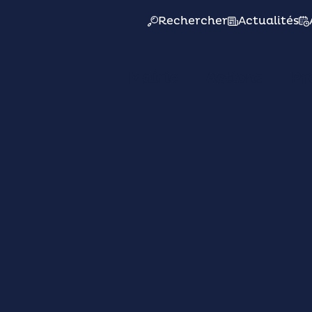
Rechercher
Actualités
Mairie
Actions
Pr
03/06
27/06
L'ESCALE - La galerie
osition d’art textil
licatesse du désor