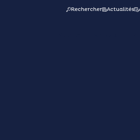
Rechercher
Actualités
Mairie
Actions
Pr
MER. 12/11
14h
L'ESCALE - Bibliothèque multimédia
écouverte Jeux vid