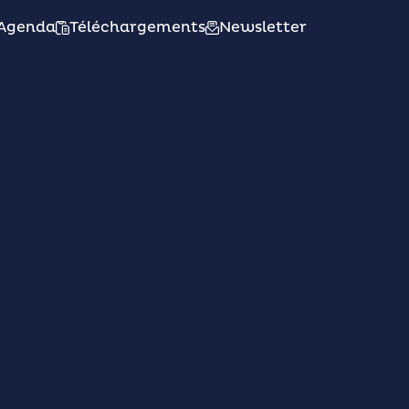
Agenda
Téléchargements
Newsletter
atique
Vivre
Découvrir
éo