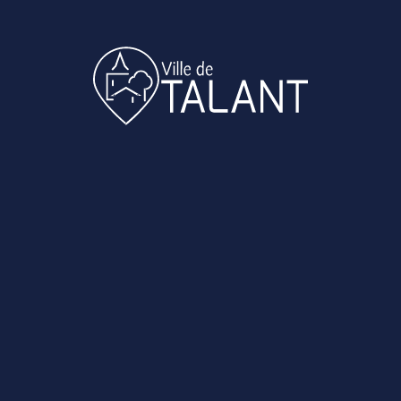
cologique et Affaires Générales
icolas MARIN
te de monuments funéraires d’occasion à des profe
Enfance, Jeunesse
atherine RENOSI
s consultatif sur la fusion administrative des école
ie
ais Petite Enfance – Convention avec la Ville de Dai
n financière
ti accueil – Convention avec la Ville de Daix – Parti
atrimoine
aurent ARNAUD
énat – parrainage – Approbation des conventions
verses.