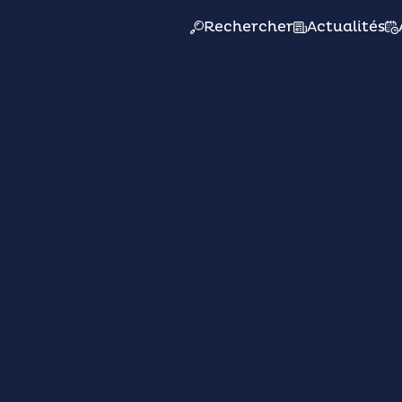
Rechercher
Actualités
Mairie
Actions
Pr
LUN. 24/03
18h30
L'Ecrin - Salle Saint-Exupéry
Conseil Municipal