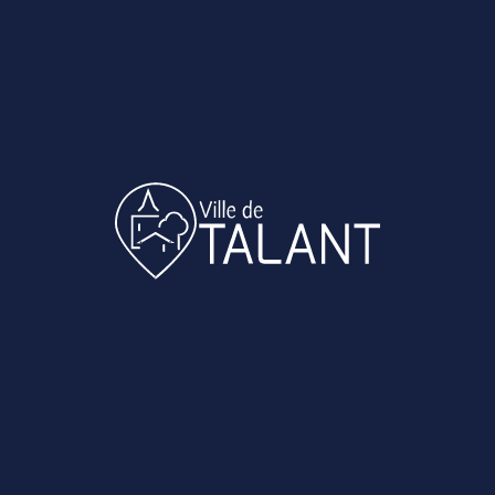
 5 juin 2026 est une séance exceptionnelle de désig
ur les élections sénatoriales.