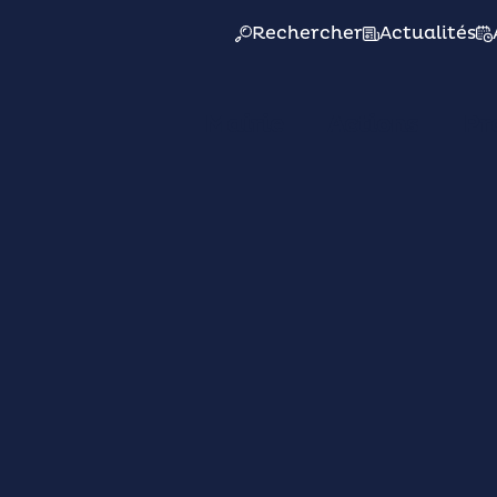
Rechercher
Actualités
Mairie
Actions
Pr
VEN. 05/06
18:00
L'Écrin - Salle Saint-Exupéry
Conseil Municipal
(désignation des
suppléants pour le