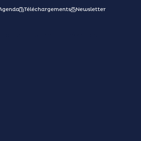
Agenda
Téléchargements
Newsletter
atique
Vivre
Découvrir
'Ecrin)
es
c