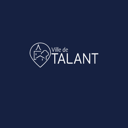
sième année consécutive les adhérents de l’Associati
 culture vont présenter les œuvres réalisées à l’occa
l’association. Chaque activité (Art floral, atelier ma
bijoux, broderie, couture, encadrement, restauration
de paille, mosaïque, sculpture) présentera sur un st
 Les responsables des activités jardins partagés et 
ondre à vos questions.
certains adhérents présenteront leurs réalisations d
 ceux proposés par l’association.