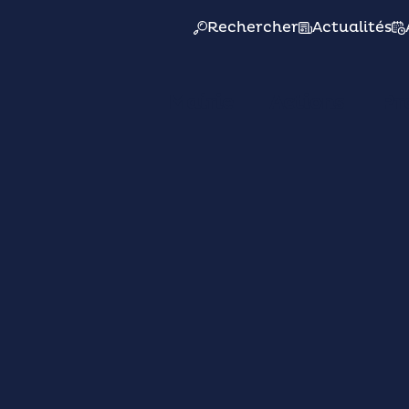
Rechercher
Actualités
Mairie
Actions
Pr
11/10
12/10
Schuman - Rond point de l'Europe - Talant (face à l
àˆme Exposition D
Adhérents De L’atl