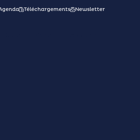
Agenda
Téléchargements
Newsletter
atique
Vivre
Découvrir
e de