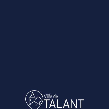
de financer un projet personnel avec un engageme
didature (CV + lettre de motivation précisant impérative
t le 15 mai à : Mairie de Talant / DRH – Job d’été / 1 place
ou par mail à drh@talant.fr