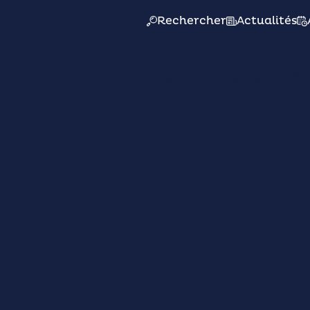
Rechercher
Actualités
Mairie
Actions
Pr
Le 15/04/26
 job d’été à la Vill
Talant !